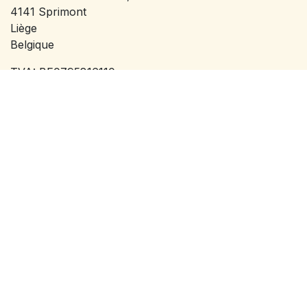
4141 Sprimont
Liège
Belgique
TVA: BE0795816110
info@offgridservices.be